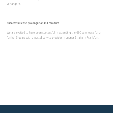
verlängern.
Successful lease prolongation in Frankfurt
We are excited to have been successful in extending the 630 sqm lease for a
further 3 years with a postal service provider in Lyoner Straße in Frankfurt.