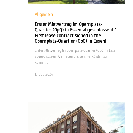
Erster
Mietvertrag
Allgemein
im
Erster Mietvertrag im Opernplatz-
Opernplatz-
Quartier (OpQ) in Essen abgeschlossen! /
Quartier
First lease contract signed in the
(OpQ)
Opernplatz-Quartier (OpQ) in Essen!
in
Essen
Erster Mietvertrag im Opernplatz-Quartier (OpQ) in Essen
abgeschlossen!
abgeschlossen! Wir freuen uns sehr, verkünden zu
/
können,…
First
lease
17. Juli 2024
contract
signed
in
the
Opernplatz-
Quartier
(OpQ)
in
Essen!