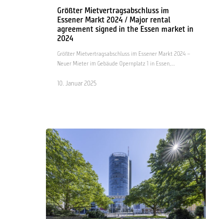
im
Größter Mietvertragsabschluss im
Essener
Essener Markt 2024 / Major rental
Markt
agreement signed in the Essen market in
2024
2024
/
Major
Größter Mietvertragsabschluss im Essener Markt 2024 –
rental
Neuer Mieter im Gebäude Opernplatz 1 in Essen,…
agreement
signed
10. Januar 2025
in
the
Essen
market
in
2024