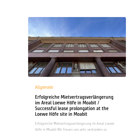
attractive
Kleistpark-
Office
Erfolgreiche
Mietvertragsverlängerung
Allgemein
im
Erfolgreiche Mietvertragsverlängerung
Areal
im Areal Loewe Höfe in Moabit /
Loewe
Successful lease prolongation at the
Höfe
Loewe Höfe site in Moabit
in
Moabit
Erfolgreiche Mietvertragsverlängerung im Areal Loewe
/
Höfe in Moabit Wir freuen uns sehr, verkünden zu
Successful