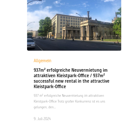
937m²
erfolgreiche
Allgemein
Neuvermietung
937m² erfolgreiche Neuvermietung im
im
attraktiven Kleistpark-Office / 937m²
attraktiven
successful new rental in the attractive
Kleistpark-
Kleistpark-Office
Office
/
937 m² erfolgreiche Neuvermietung im attraktiven
937m²
Kleistpark-Office Trotz großer Konkurrenz ist es uns
successful
gelungen, den…
new
rental
9. Juli 2024
in
the