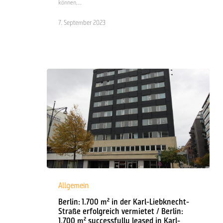
können,…
lease
prolongation
7. September 2023
at
the
Loewe
Höfe
site
in
Moabit
Berlin:
1.700
Allgemein
m²
Berlin: 1.700 m² in der Karl-Liebknecht-
in
Straße erfolgreich vermietet / Berlin:
der
1,700 m² successfully leased in Karl-
Karl-