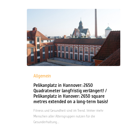
strengthens
profile
as
successful
leasing
company:
Extension
of
a
lease
for
2,500
Pelikanplatz
square
in
Allgemein
metres
Hannover:
signed
Pelikanplatz in Hannover: 2650
2650
Quadratmeter langfristig verlängert! /
in
Quadratmeter
Pelikanplatz in Hanover: 2650 square
the
langfristig
metres extended on a long-term basis!
greater
verlängert!
Frankfurt
/
Fitness und Gesundheit sind im Trend. Immer mehr
area
Pelikanplatz
Menschen aller Altersgruppen nutzen für die
in
Gesunderhaltung…
Hanover: