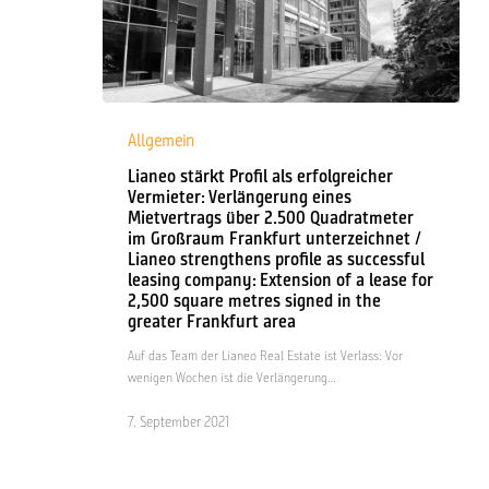
Lianeo
stärkt
Allgemein
Profil
Lianeo stärkt Profil als erfolgreicher
als
Vermieter: Verlängerung eines
erfolgreicher
Mietvertrags über 2.500 Quadratmeter
Vermieter:
im Großraum Frankfurt unterzeichnet /
Verlängerung
Lianeo strengthens profile as successful
eines
leasing company: Extension of a lease for
Mietvertrags
2,500 square metres signed in the
über
greater Frankfurt area
2.500
Quadratmeter
Auf das Team der Lianeo Real Estate ist Verlass: Vor
im
wenigen Wochen ist die Verlängerung…
Großraum
Frankfurt
7. September 2021
unterzeichnet
/
Lianeo